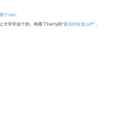
那个oier
..
学学这个的。刚看了barty的“
最后的征途.pdf
“，