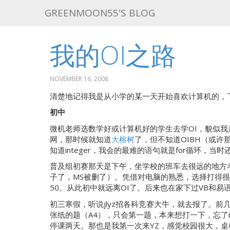
GREENMOON55'S BLOG
我的OI之路
NOVEMBER 16, 2008
清楚地记得我是从小学的某一天开始喜欢计算机的，
初中
微机老师选数学好或计算机好的学生去学OI，貌似我是因
网，那时候就知道
大榕树
了，但不知道OIBH（或许那
知道integer，我会的最难的语句就是for循环，当
普及组初赛那天是下午，坐学校的班车去很远的地方考的
子了，MS被删了）。凭借对电脑的熟悉，选择打得很
50。从此初中就远离OI了。后来也在家下过VB和
初三寒假，听说jlyz招各科竞赛大牛，就去报了。前
张纸的题（A4），只会第一题，本来想打一下，忘了i
停课两天。那也是我第一次来YZ，感觉校园很大，桌