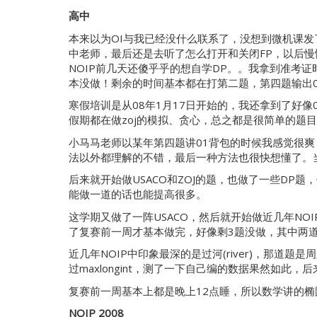
高中
本来以为OI与我已经没什么联系了，没想到微机课发
中老师，最后还是去听了怎么打开和关闭FP，以后慢慢的就
NOIP前几天还傻乎乎的想自学DP。。我拿到准考证
本没做！剩余的时间基本都在打第二题，第四题输出0
寒假培训是从08年1月17日开始的，我还拿到了好像0
假期都在做zoj的模拟、贪心，总之都是很简单的题
小马马老师以某年第四题讲01背包的时候我感觉很
法以外都理解的不错，最后一种方法也很快想懂了。当
后来就开始做USACO和ZOJ的题，也做了一些D
能做一道的话也能提高很多。
这学期又做了一阵USACO，然后就开始做近几年N
了复赛前一周才基本做完，好像剩3题没做，其中两
近几年NOIP中印象最深的是过河(river)，那
过maxlongint，测了一下自己编的数据果然如此
复赛前一周基本上都是晚上12点睡，所以数学讲的椭
NOIP 2008