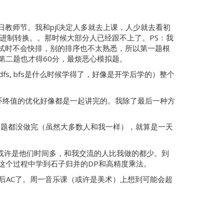
教师节。我和pjl决定人多就去上课，人少就去看初
天还讲了进制转换。。那时候大部分人已经跟不上了。PS：我
试时不会快排，别的排序也不太熟悉，所以第一题根
第二题也才得60分，最烦恶心模拟题。
fs, bfs是什么时候学得了，好像是开学后学的）整个
环终值的优化好像都是一起讲完的。我除了最后一种方
留的题都没做完（虽然大多数人和我一样），就算是一天
，或许是他们时间多，和我交流的人比我做的都少。到
这个过程中学到石子归并的DP和高精度乘法。
，然后AC了。周一音乐课（或许是美术）上想到可能会超