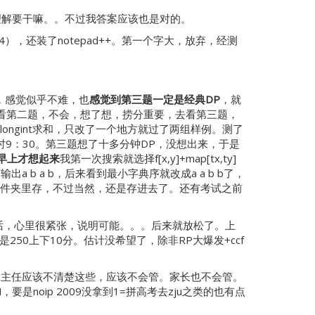
o，没理解要干嘛。。不过我答案应该也是对的。
0.4），还装了notepad++。第一个字大，放弃，经测
题，感觉似乎不难，也
感觉到第三题一定是经典DP
，就
始看第二题，不会，想了想，捞分重要，去看第三题，
ngint求和，只改了一个地方就过了两组样例。测了
此时9：30。第三题想了十多分钟DP，没想出来，于是
早上才想起来
我第一次搜索就选择f[x,y]+map[tx,ty]
 b a b，后来看到最小字典序就改成a a b b了，
求的文件夹里存，不过当然，还是存进去了。还有考试之前
电话，心里很紧张，说明可能。。。后来就放松了。上
50上下10分。估计没希望了，除非RP大爆发+ccf
？班主任应该不清楚这些，应该不会管。家长也不会管。
noip 2009没拿到1=拼高考去zju之类的也有点