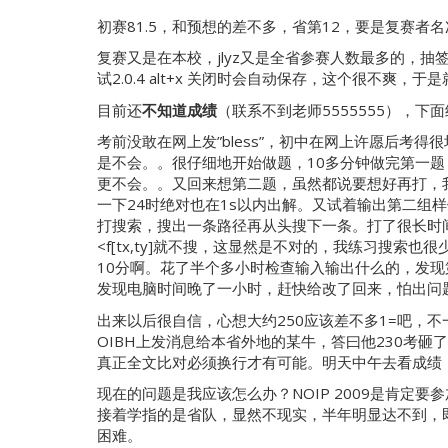
初赛81.5，和预想的差不多，省第12，要是复赛者名次
复赛又是在本校，jlyz又是全省参赛人数最多的，抽签又抽到
试2.0.4 alt+x 关闭时会自动保存，这个很不爽，于是就
目前还
不知道成绩
（联系不到老师5555555），下
考前没敢在网上发”bless”，初中在网上许愿后考
是不会。。很仔细地开始做题，10多分钟做完第一题
更不会。。又回来想第二题，虽然都说要想好再打，我还
一下24时绝对也在1s以内出解。又试着输出第二组样
打搜索，搜出一条路径再从头搜下一条。打了很长时间
<f[tx,ty]就不搜，这显然是不对的，我练习搜索也
10分啊。花了半个多小时检查输入输出什么的，发现第三
发现电脑时间晚了一小时，赶快给改了回来，怕出问
出来以后很自信，心想大约250应该差不多1=吧，
OIBH上发消息给本省外地的某牛，答曰他230考砸了
真正全文比对必须换行才有可能。明天中午去看成绩
现在的问题是我应该怎么办？NOIP 2009是肯
接着学指的是省队，显然不现实，半年明显达不到，即使达
困难。