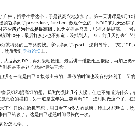
了广告，招学生学这个，于是很高兴地参加了。第一天讲课是9月10日
学到了procedure, function, 数组什么的，NOIP前几
时还在
诧异为什么是提高组
，以为弱省是普及，强省才是提高。。考
骗到10分，最后打多少也不知道，没找到人。PS：前几天打去年的
分就得奖的三等奖奖状。寒假学到了qsort，递归等等。（忘了DP, d
目，然后发到
学校论坛
上。
爽，从搜索到DP，再到滚动数组、最后讲一维数组直接做，再加上循
时想是不是这个就是“算法艺术”。
P题，但没有一道是自己直接做出来的。暑假的时间也没有好好利用，
OIP普及组和提高组的题。我做的慢比几个人慢，但也不知道为什么
道是恶心的模拟，另一道是去年第三题高精DP，没时间做这个了。在
道题是周六下午开始在微机室想，周日看了N多人的题解，晚上才想明白
，后来自己给改了。这是自己想题时间最长的一次。
圆没怎么学。。