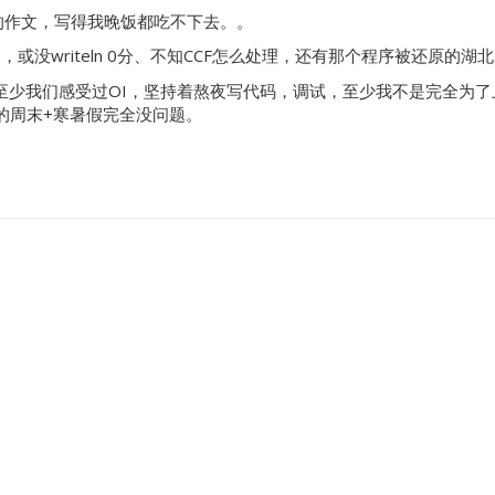
的作文，写得我晚饭都吃不下去。。
=，或没writeln 0分、不知CCF怎么处理，还有那个程序被还原的湖北
至少我们感受过OI，坚持着熬夜写代码，调试，至少我不是完全为了上大
的周末+寒暑假完全没问题。