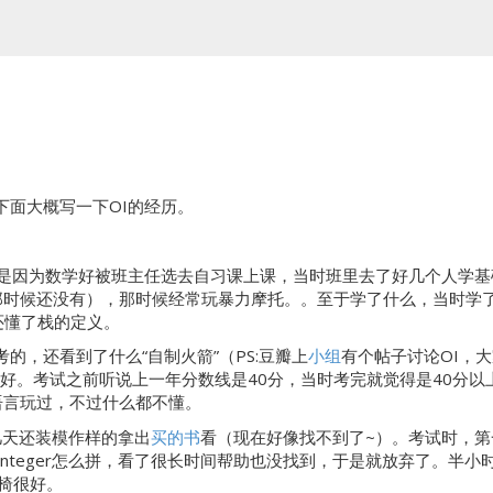
下面大概写一下OI的经历。
为数学好被班主任选去自习课上课，当时班里去了好几个人学基础的pasc
时候还没有），那时候经常玩暴力摩托。。至于学了什么，当时学了基本语句
时还懂了栈的定义。
，还看到了什么“自制火箭”（PS:豆瓣上
小组
有个帖子讨论OI，
好。考试之前听说上一年分数线是40分，当时考完就觉得是40分以
易语言玩过，不过什么都不懂。
几天还装模作样的拿出
买的书
看（现在好像找不到了~）。考试时，第
nteger怎么拼，看了很长时间帮助也没找到，于是就放弃了。半
椅很好。