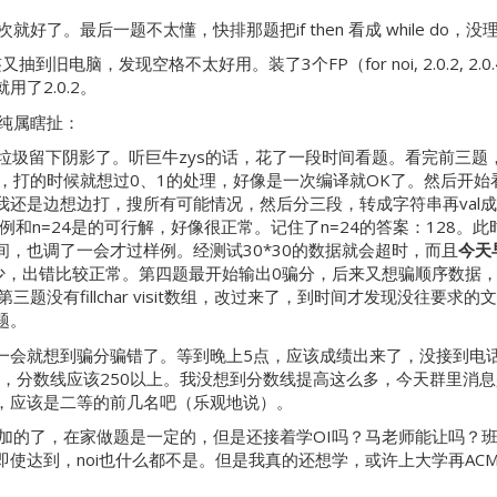
就好了。最后一题不太懂，快排那题把if then 看成 while d
旧电脑，发现空格不太好用。装了3个FP（for noi, 2.0.2, 2.
用了2.0.2。
面纯属瞎扯：
得很垃圾留下阴影了。听巨牛zys的话，花了一段时间看题。看完前三
，打的时候就想过0、1的处理，好像是一次编译就OK了。然后开
是边想边打，搜所有可能情况，然后分三段，转成字符串再val成lo
例和n=24是的可行解，好像很正常。记住了n=24的答案：128。
，也调了一会才过样例。经测试30*30的数据就会超时，而且
今天
很少，出错比较正常。第四题最开始输出0骗分，后来又想骗顺序数据，输出a
题没有fillchar visit数组，改过来了，到时间才发现没往要
题。
不一会就想到骗分骗错了。等到晚上5点，应该成绩出来了，没接到
，分数线应该250以上。我没想到分数线提高这么多，今天群里消息是2
，应该是二等的前几名吧（乐观地说）。
定要参加的了，在家做题是一定的，但是还接着学OI吗？马老师能让吗
到，noi也什么都不是。但是我真的还想学，或许上大学再ACM，要是