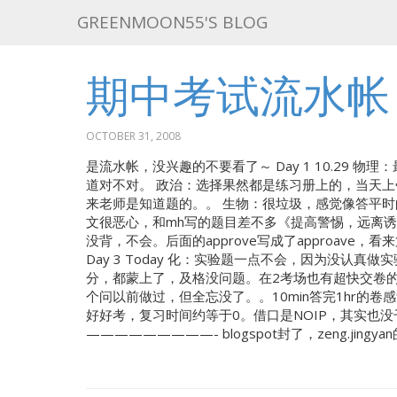
GREENMOON55'S BLOG
期中考试流水帐
OCTOBER 31, 2008
是流水帐，没兴趣的不要看了～
Day 1 10.2
道对不对。 政治：选择果然都是练习册上的，当天上
来老师是知道题的。。 生物：很垃圾，感觉像答平时的
文很恶心，和mh写的题目差不多《提高警惕，远离诱惑》
没背，不会。后面的approve写成了approave
Day 3 Today 化：实验题一点不会，因为没认真做实
分，都蒙上了，及格没问题。在2考场也有超快交卷
个问以前做过，但全忘没了。。10min答完1hr的卷感
好好考，复习时间约等于0。借口是NOIP，其实也没干什么。 To-
—————————- blogspot封了，zeng.jingy