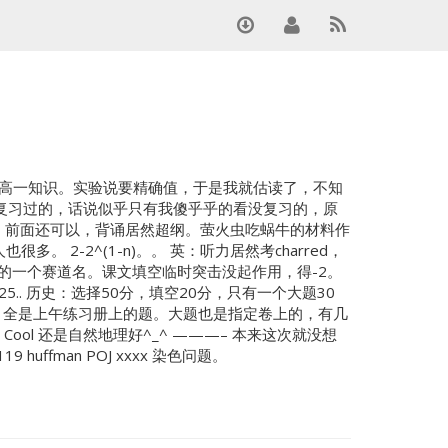
一个是高一知识。实验说要精确值，于是我就估读了，不知
课复习过的，话说似乎只有我傻乎乎的看没复习的，原
 语：前面还可以，背诵居然超纲。萤火虫吃蜗牛的材料作
2-2^(1-n)。。 英：听力居然考charred，
1C中的一个赛道名。课文填空临时突击没起作用，得-2。
25.. 历史：选择50分，填空20分，只有一个大题30
，全是上午练习册上的题。大题也是指定卷上的，有几
ool 还是自然地理好^_^ ———– 本来这次就没想
huffman POJ xxxx 染色问题。