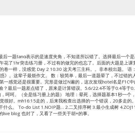
9 物理：最后一题tanα表示的是速度夹角，不知道所以错了。选择最后
午花了1hr突击练习册，不过有的做完的也忘了。后面的大题是上
卷一样，没感觉 Day 2 10.30 这天考三主科。。非本校出题。
。这辈子最烦作文。 数：较简单，最后一道题晕了，不过错的人也很多。 
，看来第一感觉还是很重要。完形是做过N遍的，这次发现hotel名是F
验？最后一题差点错了，原来是计算错误。5.6/22.4不等于0.4等于0.
的，呵呵。（全是练习册上的题） 地理：晕死，选择题基本1秒一个
觉很好。mh16:15走的，后来我检查出选择的一个错误，20多走的。C
do List 1.NOIP题… 2.二叉排序树 3.最小生成树 4.ZOJ1119 
an的live blog 也封了，又看了一些关于胡+的事。