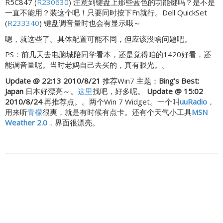
R5C847 (
R230630
) 注意到键盘上那些蓝色的功能键吗？是不是
一直不能用？装这个吧！只要同时按下Fn就行。Dell QuickSet
(
R233340
) 键盘调音量时也会有显示哦～
嗯，就这些了。具体配置可能不同，但应该没啥问题吧。
PS：前几天去电脑城陪同学看本，还是觉得咱的1420好看，还
能调音量呢。当时老妈自己去买的，真有眼光。。
Update @ 22:13 2010/8/21
推荐Win7 主题：
Bing’s Best:
Japan
日本好漂亮～。
这里
找吧，好多呢。
Update @ 15:02
2010/8/24
再推荐点。。两个Win 7 Widget。一个叫
uuRadio
，
用来听
青檬
很爽，就是有时候有点卡。还有个天气小工具
MSN
Weather 2.0
，界面很漂亮。