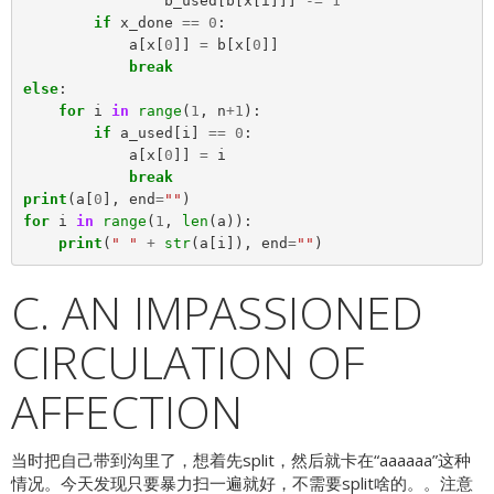
b_used
[
b
[
x
[
i
]]]
-=
1
if
x_done
==
0
:
a
[
x
[
0
]]
=
b
[
x
[
0
]]
break
else
:
for
i
in
range
(
1
,
n
+
1
):
if
a_used
[
i
]
==
0
:
a
[
x
[
0
]]
=
i
break
print
(
a
[
0
],
end
=
""
)
for
i
in
range
(
1
,
len
(
a
)):
print
(
" "
+
str
(
a
[
i
]),
end
=
""
)
C. AN IMPASSIONED
CIRCULATION OF
AFFECTION
当时把自己带到沟里了，想着先split，然后就卡在“aaaaaa”这种
情况。今天发现只要暴力扫一遍就好，不需要split啥的。。注意