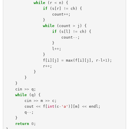
while
(
r
<
n
)
{
if
(
s
[
r
]
!=
ch
)
{
count
++
;
}
while
(
count
>
j
)
{
if
(
s
[
l
]
!=
ch
)
{
count
--
;
}
l
++
;
}
f
[
i
][
j
]
=
max
(
f
[
i
][
j
],
r
-
l
+
1
);
r
++
;
}
}
}
cin
>>
q
;
while
(
q
)
{
cin
>>
m
>>
c
;
cout
<<
f
[
int
(
c
-
'a'
)][
m
]
<<
endl
;
q
--
;
}
return
0
;