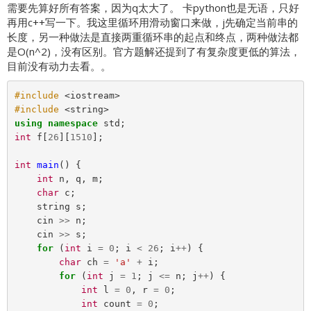
需要先算好所有答案，因为q太大了。 卡python也是无语，只好
再用c++写一下。我这里循环用滑动窗口来做，j先确定当前串的
长度，另一种做法是直接两重循环串的起点和终点，两种做法都
是O(n^2)，没有区别。官方题解还提到了有复杂度更低的算法，
目前没有动力去看。。
#include
<iostream>
#include
<string>
using
namespace
std
;
int
f
[
26
][
1510
];
int
main
()
{
int
n
,
q
,
m
;
char
c
;
string
s
;
cin
>>
n
;
cin
>>
s
;
for
(
int
i
=
0
;
i
<
26
;
i
++
)
{
char
ch
=
'a'
+
i
;
for
(
int
j
=
1
;
j
<=
n
;
j
++
)
{
int
l
=
0
,
r
=
0
;
int
count
=
0
;