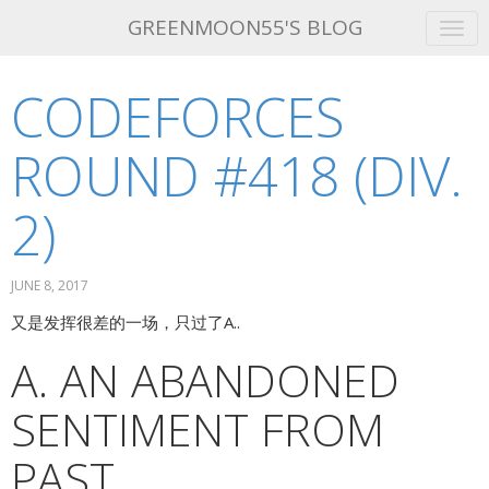
GREENMOON55'S BLOG
CODEFORCES
GET THIS THEME!
ABOUT ME
ROUND #418 (DIV.
ATOM FEED
2)
JUNE 8, 2017
又是发挥很差的一场，只过了A..
A. AN ABANDONED
SENTIMENT FROM
PAST