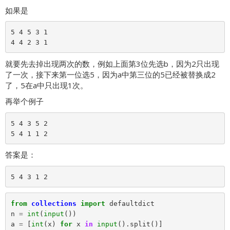
如果是
5 4 5 3 1

就要先去掉出现两次的数，例如上面第3位先选b，因为2只出现
了一次，接下来第一位选5，因为a中第三位的5已经被替换成2
了，5在a中只出现1次。
再举个例子
5 4 3 5 2

答案是：
from
collections
import
defaultdict
n
=
int
(
input
())
a
=
[
int
(
x
)
for
x
in
input
().
split
()]