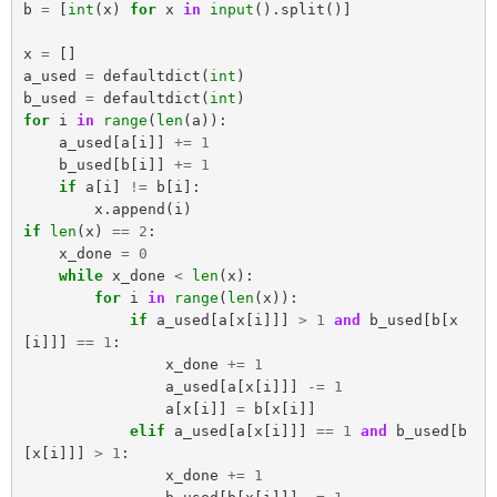
b
=
[
int
(
x
)
for
x
in
input
().
split
()]
x
=
[]
a_used
=
defaultdict
(
int
)
b_used
=
defaultdict
(
int
)
for
i
in
range
(
len
(
a
)):
a_used
[
a
[
i
]]
+=
1
b_used
[
b
[
i
]]
+=
1
if
a
[
i
]
!=
b
[
i
]:
x
.
append
(
i
)
if
len
(
x
)
==
2
:
x_done
=
0
while
x_done
<
len
(
x
):
for
i
in
range
(
len
(
x
)):
if
a_used
[
a
[
x
[
i
]]]
>
1
and
b_used
[
b
[
x
[
i
]]]
==
1
:
x_done
+=
1
a_used
[
a
[
x
[
i
]]]
-=
1
a
[
x
[
i
]]
=
b
[
x
[
i
]]
elif
a_used
[
a
[
x
[
i
]]]
==
1
and
b_used
[
b
[
x
[
i
]]]
>
1
:
x_done
+=
1