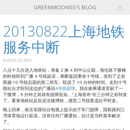
GREENMOON55'S BLOG
20130822上海地铁
GET THIS THEME!
ABOUT ME
服务中断
ATOM FEED
AUGUST 22, 2013
八点十几分进入地铁站，准备 2 换 4 到中山公园，海伦路下楼梯
的时候听到广播 4 号线延误，果断返回乘坐十号线，坐到了之前
那趟 10 号线后面的第二班车。耽误了 10 分钟的时间。走到十号
线站台才听到这边的广播说
4号线故障
。我在换乘通道里刷了一
下微博，9 分钟之前就有故障告知，“上海发布”在三分钟之前转发
了。看来地铁站反应还没微博快，感觉二号线客流比平时多。
晚上回来，南京东路站台电视上提示由于车门故障，国权路到江
湾体育场运行延误。没有任何广播通知，估计是当时基本解决
了。